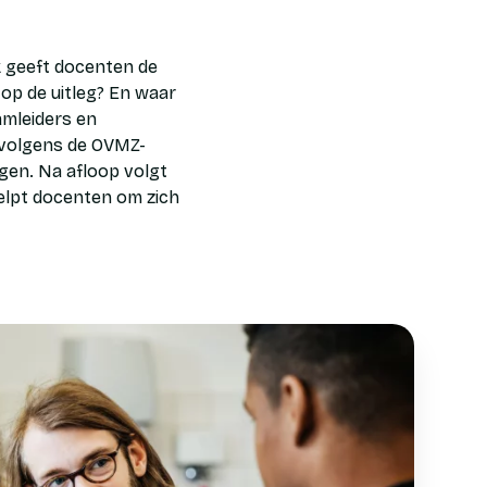
k geeft docenten de
 op de uitleg? En waar
amleiders en
t volgens de OVMZ-
ingen. Na afloop volgt
elpt docenten om zich