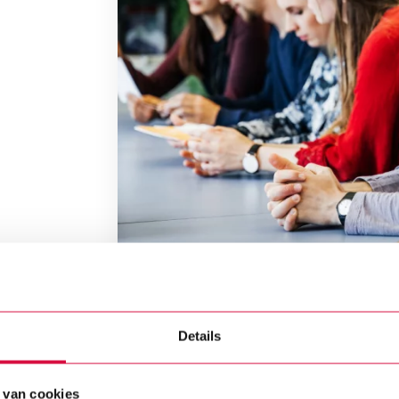
Details
rbeeld vast wat leerlingen in elk leerjaar leren. En hoe n
rder hebben geleerd. Zo ontstaat er een duidelijke leerlijn v
 van cookies