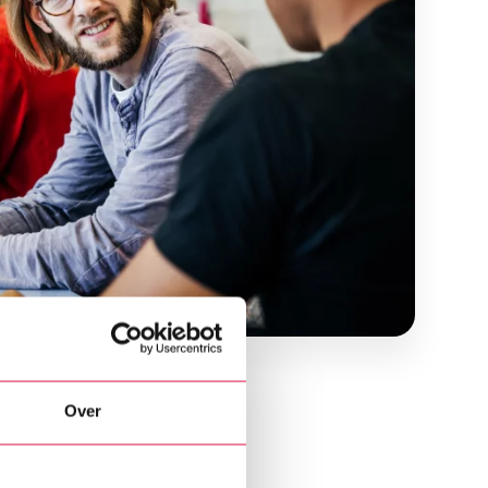
Over
ieuwe onderwerpen
an klas 1 tot en met