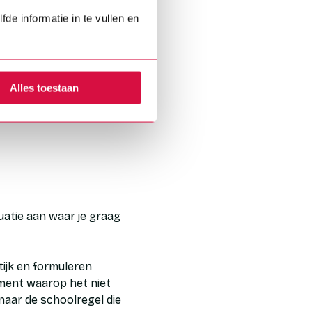
Wat je in een eerder
de informatie in te vullen en
en stap voor stap
ij verzorgen
Alles toestaan
. Zo werken we samen
uatie aan waar je graag
tijk en formuleren
oment waarop het niet
 naar de schoolregel die