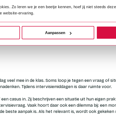
ngen betekent dit dat de lessen goed op elkaar aansluiten. 
s. Zo leren we je een beetje kennen, hoef jij niet steeds dezelf
 helpt je om de volgende stap te zetten. Zo bouwen leerling
e website-ervaring.
 en vaardigheden.
erwijskundegroep spelen ook een rol tijdens studiedagen. Z
Aanpassen
ogramma en delen hun kennis en ervaringen met collega’s
gericht onderwijs.
g veel mee in de klas. Soms loop je tegen een vraag of sit
t nadenken. Tijdens intervisiemiddagen is daar ruimte voor.
en casus in. Zij beschrijven een situatie uit hun eigen prak
 intervisievraag. Vaak hoort daar ook een dilemma bij: een m
 de beste aanpak is. Als het relevant is, wordt ook gekeken