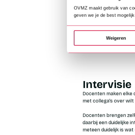
het examen. Voor leerli
OVMZ maakt gebruik van cookie
leerjaar hebt geleerd,
geven we je de best mogelijk
verder aan hun kennis
De docenten uit de ond
Weigeren
onderdelen van het pr
aan sterk en toekomst
Intervisie
Docenten maken elke da
met collega’s over wil
Docenten brengen zelf e
daarbij een duidelijke
meteen duidelijk is wat