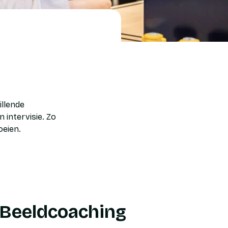
illende
 intervisie. Zo
oeien.
Beeldcoaching