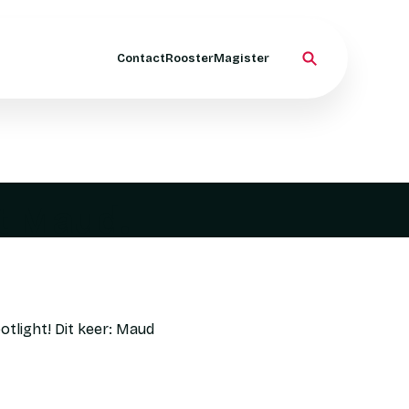
Contact
Rooster
Magister
t Maud.
tlight! Dit keer: Maud