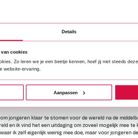
ik graag buiten in de natuur, hoe kan het ook anders als docen
j veel energie. Maar dat is ook om het lekkere eten, waar i
t eten gaat er dan weer goed in tijdens een goede film in de 
Details
veel mensen niet weten over biologie als vak
 van cookies
s! Waarom zijn wij afhankelijk van planten? Waarom is het no
s. Zo leren we je een beetje kennen, hoef jij niet steeds dezelf
on is? Waarom zijn wij in gevaar als er geen insecten meer 
e website-ervaring.
angrijk voor ons? Biologie verklaart zoveel, en daarover ve
les.
Aanpassen
tste uitdaging als leraar en hoe ga je daa
ng om jongeren klaar te stomen voor de wereld na de middelb
eld en ik vind het een uitdaging om zoveel mogelijk mee te 
 waar ik zelf eigenlijk weinig mee doe, maar voor jongeren 