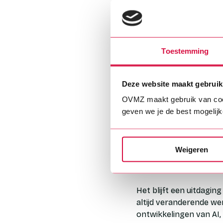
In mijn vrije tijd ben 
stuk wandelen geeft mi
weer af te lopen 😉. Da
bank.
Toestemming
Wat is iets dat 
Deze website maakt gebruik
Dat biologie de basis i
OVMZ maakt gebruik van cookie
water in ons land scho
geven we je de best mogelijk
gezonde voeding zo bel
heel vaak in de biologie
Weigeren
Wat is jouw groo
Het blijft een uitdagi
altijd veranderende wer
ontwikkelingen van AI,