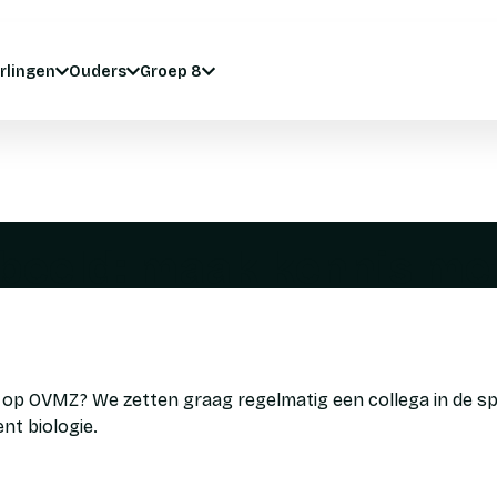
rlingen
Ouders
Groep 8
beeld: maak kennis me
k op OVMZ? We zetten graag regelmatig een collega in de spo
nt biologie.