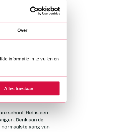
t biologie! Een goed
k een zwak voor heb, er
bios of thuis op de
Over
?
odzakelijk dat het
de informatie in te vullen en
zijn? Waarom is
rbazen leerlingen zich
Alles toestaan
rmee om?
are school. Het is een
krijgen. Denk aan de
de normaalste gang van