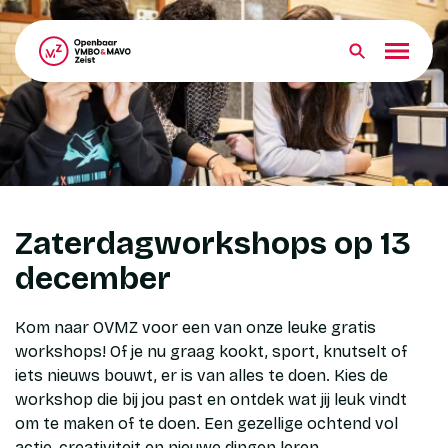
Over OVMZ
Onderwijs
Zaterdagworkshops op 13
Leerlingen
december
Ouders
Kom naar OVMZ voor een van onze leuke gratis
Groep 8
workshops! Of je nu graag kookt, sport, knutselt of
iets nieuws bouwt, er is van alles te doen. Kies de
workshop die bij jou past en ontdek wat jij leuk vindt
Contact
om te maken of te doen. Een gezellige ochtend vol
actie, creativiteit en nieuwe dingen leren.