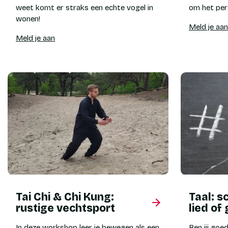
weet komt er straks een echte vogel in
om het per
wonen!
Meld je aan
Meld je aan
Tai Chi & Chi Kung:
Taal: sc
rustige vechtsport
lied of
In deze workshop leer je bewegen als een
Ben jij go